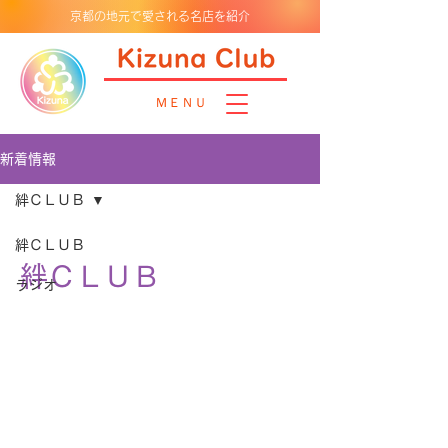
京都の地元で愛される名店を紹介
ＭＥＮＵ
新着情報
絆ＣＬＵＢ
絆ＣＬＵＢ
絆ＣＬＵＢ
ラジオ