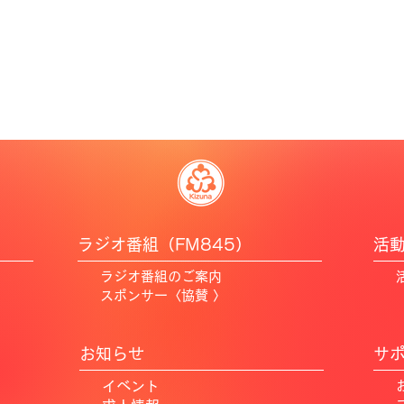
​
​ラジオ番組（FM845）
活
​ラジオ番組のご案内
スポンサー​〈協賛 〉
​
お知らせ
サ
イベント