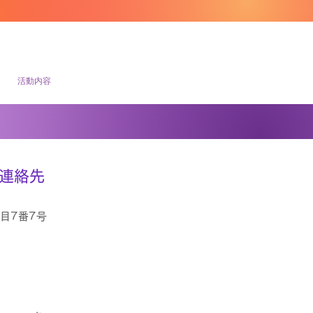
活動内容
ー連絡先
目7番7号