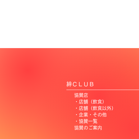
絆ＣＬＵＢ
協賛店
・店舗（飲食）
・店舗（飲食以外）
​
・企業・その他
・協賛一覧
​協賛のご案内